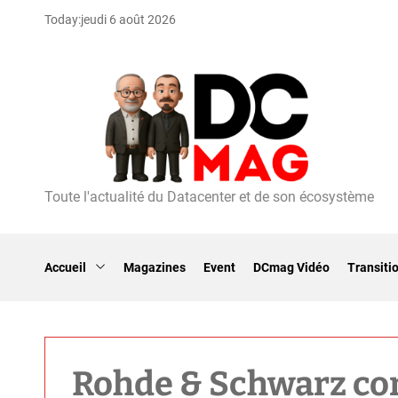
S
Today:
jeudi 6 août 2026
k
i
p
t
o
c
o
n
t
Toute l'actualité du Datacenter et de son écosystème
D
e
C
n
m
t
a
Accueil
Magazines
Event
DCmag Vidéo
Transiti
g
Rohde & Schwarz con