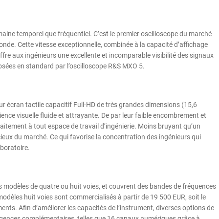
aine temporel que fréquentiel. C’est le premier oscilloscope du marché
nde. Cette vitesse exceptionnelle, combinée à la capacité d’affichage
fre aux ingénieurs une excellente et incomparable visibilité des signaux
osées en standard par l’oscilloscope R&S MXO 5.
ur écran tactile capacitif Full-HD de très grandes dimensions (15,6
érience visuelle fluide et attrayante. De par leur faible encombrement et
faitement à tout espace de travail d’ingénierie. Moins bruyant qu’un
cieux du marché. Ce qui favorise la concentration des ingénieurs qui
boratoire.
 modèles de quatre ou huit voies, et couvrent des bandes de fréquences
èles huit voies sont commercialisés à partir de 19 500 EUR, soit le
ents. Afin d’améliorer les capacités de l’instrument, diverses options de
exigences complémentaires, telles que 16 canaux numériques grâce à