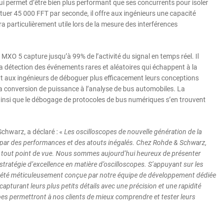
i permet d’être bien plus performant que ses concurrents pour isoler
tuer 45 000 FFT par seconde, il offre aux ingénieurs une capacité
ra particulièrement utile lors de la mesure des interférences
MXO 5 capture jusqu’à 99% de l’activité du signal en temps réel. Il
la détection des événements rares et aléatoires qui échappent à la
nt aux ingénieurs de déboguer plus efficacement leurs conceptions
la conversion de puissance à l’analyse de bus automobiles. La
 ainsi que le débogage de protocoles de bus numériques s’en trouvent
chwarz, a déclaré : «
Les oscilloscopes de nouvelle génération de la
par des performances et des atouts inégalés. Chez Rohde & Schwarz,
n tout point de vue. Nous sommes aujourd’hui heureux de présenter
 stratégie d’excellence en matière d’oscilloscopes. S’appuyant sur les
 été méticuleusement conçue par notre équipe de développement dédiée
apturant leurs plus petits détails avec une précision et une rapidité
pes permettront à nos clients de mieux comprendre et tester leurs