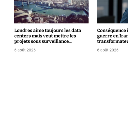
a
t
i
Londres aime toujours les data
Conséquence i
o
centers mais veut mettre les
guerre en Iran 
projets sous surveillance
transformate
n
renforcée
6 août 2026
6 août 2026
d
e
l
’
a
r
t