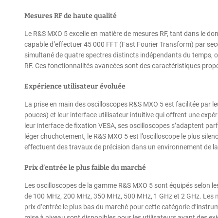
Mesures RF de haute qualité
Le R&S MXO 5 excelle en matière de mesures RF, tant dans le dom
capable d’effectuer 45 000 FFT (Fast Fourier Transform) par seco
simultané de quatre spectres distincts indépendants du temps, of
RF. Ces fonctionnalités avancées sont des caractéristiques prop
Expérience utilisateur évoluée
La prise en main des oscilloscopes R&S MXO 5 est facilitée par le
pouces) et leur interface utilisateur intuitive qui offrent une exp
leur interface de fixation VESA, ses oscilloscopes s’adaptent par
léger chuchotement, le R&S MXO 5 est l’oscilloscope le plus silen
effectuent des travaux de précision dans un environnement de la
Prix d’entrée le plus faible du marché
Les oscilloscopes de la gamme R&S MXO 5 sont équipés selon les
de 100 MHz, 200 MHz, 350 MHz, 500 MHz, 1 GHz et 2 GHz. Les mod
prix d’entrée le plus bas du marché pour cette catégorie d’instrum
mise à niveau sont disponibles pour les utilisateurs ayant des 