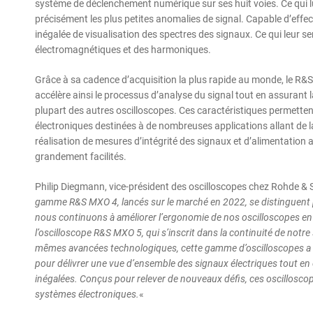
système de déclenchement numérique sur ses huit voies. Ce qui lu
précisément les plus petites anomalies de signal. Capable d’effec
inégalée de visualisation des spectres des signaux. Ce qui leur se
électromagnétiques et des harmoniques.
Grâce à sa cadence d’acquisition la plus rapide au monde, le R&S 
accélère ainsi le processus d’analyse du signal tout en assurant 
plupart des autres oscilloscopes. Ces caractéristiques permette
électroniques destinées à de nombreuses applications allant de 
réalisation de mesures d’intégrité des signaux et d’alimentation
grandement facilités.
Philip Diegmann, vice-président des oscilloscopes chez Rohde & S
gamme R&S MXO 4, lancés sur le marché en 2022, se distinguent 
nous continuons à améliorer l’ergonomie de nos oscilloscopes e
l’oscilloscope R&S MXO 5, qui s’inscrit dans la continuité de notre
mêmes avancées technologiques, cette gamme d’oscilloscopes a
pour délivrer une vue d’ensemble des signaux électriques tout en c
inégalées. Conçus pour relever de nouveaux défis, ces oscillosco
systèmes électroniques.
«