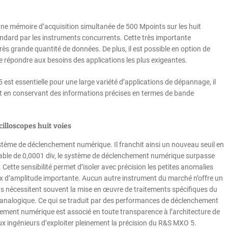
e mémoire d’acquisition simultanée de 500 Mpoints sur les huit
ndard par les instruments concurrents. Cette très importante
rès grande quantité de données. De plus, il est possible en option de
e répondre aux besoins des applications les plus exigeantes.
est essentielle pour une large variété d’applications de dépannage, il
ut en conservant des informations précises en termes de bande
lloscopes huit voies
stème de déclenchement numérique. Il franchit ainsi un nouveau seuil en
uable de 0,0001 div, le système de déclenchement numérique surpasse
Cette sensibilité permet d’isoler avec précision les petites anomalies
x d’amplitude importante. Aucun autre instrument du marché n’offre un
ts nécessitent souvent la mise en œuvre de traitements spécifiques du
analogique. Ce qui se traduit par des performances de déclenchement
hement numérique est associé en toute transparence à l’architecture de
aux ingénieurs d’exploiter pleinement la précision du R&S MXO 5.