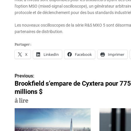
l’option MSO (mixed-signal oscilloscope), un générateur arbitrai
protocole et de déclenchement pour des bus standards industriel
Les nouveaux oscilloscopes de la série R&S MXO 5 sont désormai
partenaires de distribution.
Partager :
X
LinkedIn
Facebook
Imprimer
Previous:
N
Brookfield s’empare de Cyxtera pour 775
a
millions $
v
à lire
i
g