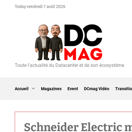
S
Today:
vendredi 7 août 2026
k
i
p
t
o
c
o
n
t
Toute l'actualité du Datacenter et de son écosystème
D
e
C
n
m
t
a
Accueil
Magazines
Event
DCmag Vidéo
Transiti
g
Schneider Electric mi