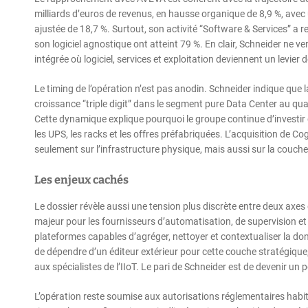
milliards d’euros de revenus, en hausse organique de 8,9 %, avec 
ajustée de 18,7 %. Surtout, son activité “Software & Services” a r
son logiciel agnostique ont atteint 79 %. En clair, Schneider ne 
intégrée où logiciel, services et exploitation deviennent un levier 
Le timing de l’opération n’est pas anodin. Schneider indique que
croissance “triple digit” dans le segment pure Data Center au qua
Cette dynamique explique pourquoi le groupe continue d’investir d
les UPS, les racks et les offres préfabriquées. L’acquisition de Co
seulement sur l’infrastructure physique, mais aussi sur la couche 
Les enjeux cachés
Le dossier révèle aussi une tension plus discrète entre deux axes
majeur pour les fournisseurs d’automatisation, de supervision et d
plateformes capables d’agréger, nettoyer et contextualiser la don
de dépendre d’un éditeur extérieur pour cette couche stratégique
aux spécialistes de l’IIoT. Le pari de Schneider est de devenir un po
L’opération reste soumise aux autorisations réglementaires habitue