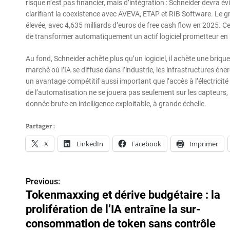
risque n’est pas financier, mais d’intégration : Schneider devra év
clarifiant la coexistence avec AVEVA, ETAP et RIB Software. Le g
élevée, avec 4,635 milliards d’euros de free cash flow en 2025. C
de transformer automatiquement un actif logiciel prometteur en 
Au fond, Schneider achète plus qu’un logiciel, il achète une briqu
marché où l’IA se diffuse dans l’industrie, les infrastructures éne
un avantage compétitif aussi important que l’accès à l’électricit
de l’automatisation ne se jouera pas seulement sur les capteurs,
donnée brute en intelligence exploitable, à grande échelle.
Partager :
X
LinkedIn
Facebook
Imprimer
Previous:
N
Tokenmaxxing et dérive budgétaire : la
a
prolifération de l’IA entraîne la sur-
v
consommation de token sans contrôle