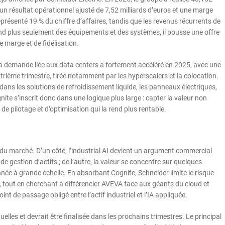
un résultat opérationnel ajusté de 7,52 milliards d’euros et une marge
eprésenté 19 % du chiffre d’affaires, tandis que les revenus récurrents de
vend plus seulement des équipements et des systèmes, il pousse une offre
de marge et de fidélisation.
 la demande liée aux data centers a fortement accéléré en 2025, avec une
trième trimestre, tirée notamment par les hyperscalers et la colocation.
ans les solutions de refroidissement liquide, les panneaux électriques,
gnite s’inscrit donc dans une logique plus large : capter la valeur non
de pilotage et d’optimisation qui la rend plus rentable.
 du marché. D’un côté, l’industrial AI devient un argument commercial
e gestion d’actifs ; de l’autre, la valeur se concentre sur quelques
née à grande échelle. En absorbant Cognite, Schneider limite le risque
, tout en cherchant à différencier AVEVA face aux géants du cloud et
int de passage obligé entre l’actif industriel et l’IA appliquée.
lles et devrait être finalisée dans les prochains trimestres. Le principal