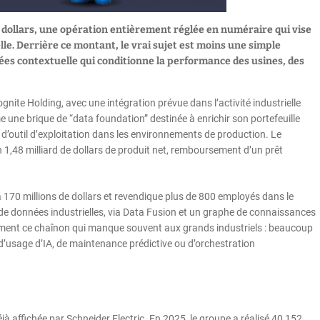
e dollars, une opération entièrement réglée en numéraire qui vise
lle. Derrière ce montant, le vrai sujet est moins une simple
nnées contextuelle qui conditionne la performance des usines, des
nite Holding, avec une intégration prévue dans l’activité industrielle
 une brique de “data foundation” destinée à enrichir son portefeuille
 d’outil d’exploitation dans les environnements de production. Le
n 1,48 milliard de dollars de produit net, remboursement d’un prêt
à 170 millions de dollars et revendique plus de 800 employés dans le
 de données industrielles, via Data Fusion et un graphe de connaissances
isément ce chaînon qui manque souvent aux grands industriels : beaucoup
d’usage d’IA, de maintenance prédictive ou d’orchestration
à affichée par Schneider Electric. En 2025, le groupe a réalisé 40,152