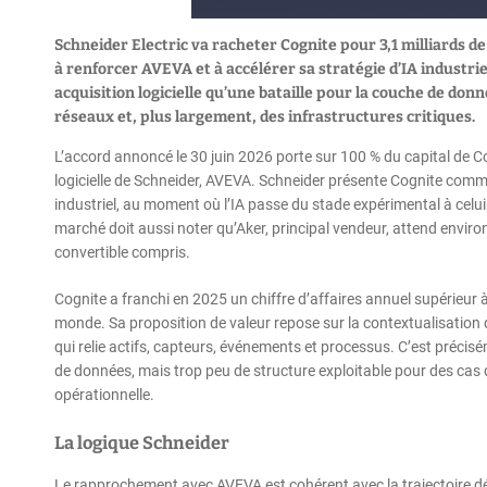
Schneider Electric va racheter Cognite pour 3,1 milliards d
à renforcer AVEVA et à accélérer sa stratégie d’IA industrie
acquisition logicielle qu’une bataille pour la couche de do
réseaux et, plus largement, des infrastructures critiques.
L’accord annoncé le 30 juin 2026 porte sur 100 % du capital de Cog
logicielle de Schneider, AVEVA. Schneider présente Cognite comme
industriel, au moment où l’IA passe du stade expérimental à celui
marché doit aussi noter qu’Aker, principal vendeur, attend enviro
convertible compris.
Cognite a franchi en 2025 un chiffre d’affaires annuel supérieur 
monde. Sa proposition de valeur repose sur la contextualisation
qui relie actifs, capteurs, événements et processus. C’est préc
de données, mais trop peu de structure exploitable pour des cas 
opérationnelle.
La logique Schneider
Le rapprochement avec AVEVA est cohérent avec la trajectoire déj