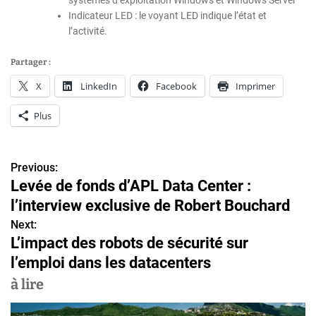
systèmes d’exploitation Windows et Windows Server
Indicateur LED : le voyant LED indique l’état et
l’activité.
Partager :
X
LinkedIn
Facebook
Imprimer
Plus
Previous:
N
Levée de fonds d’APL Data Center :
a
l’interview exclusive de Robert Bouchard
v
Next:
L’impact des robots de sécurité sur
i
l’emploi dans les datacenters
g
à lire
a