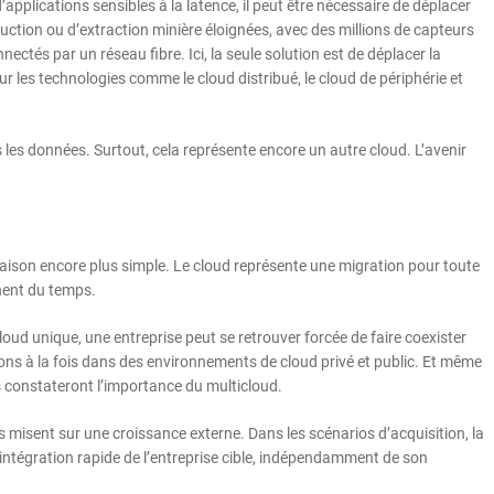
applications sensibles à la latence, il peut être nécessaire de déplacer
duction ou d’extraction minière éloignées, avec des millions de capteurs
ctés par un réseau fibre. Ici, la seule solution est de déplacer la
ur les technologies comme le cloud distribué, le cloud de périphérie et
ers les données. Surtout, cela représente encore un autre cloud. L’avenir
e raison encore plus simple. Le cloud représente une migration pour toute
nnent du temps.
loud unique, une entreprise peut se retrouver forcée de faire coexister
tions à la fois dans des environnements de cloud privé et public. Et même
es constateront l’importance du multicloud.
es misent sur une croissance externe. Dans les scénarios d’acquisition, la
 intégration rapide de l’entreprise cible, indépendamment de son