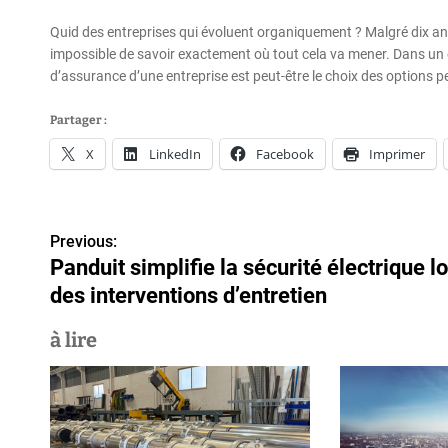
Quid des entreprises qui évoluent organiquement ? Malgré dix ans 
impossible de savoir exactement où tout cela va mener. Dans un en
d’assurance d’une entreprise est peut-être le choix des options p
Partager :
X
LinkedIn
Facebook
Imprimer
N
Previous:
Panduit simplifie la sécurité électrique l
a
des interventions d’entretien
v
à lire
i
g
a