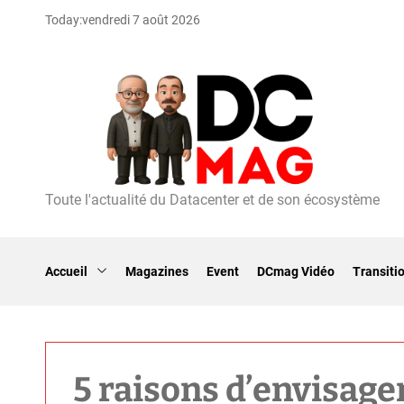
S
Today:
vendredi 7 août 2026
k
i
p
t
o
c
o
n
t
Toute l'actualité du Datacenter et de son écosystème
D
e
C
n
m
t
a
Accueil
Magazines
Event
DCmag Vidéo
Transiti
g
5 raisons d’envisage