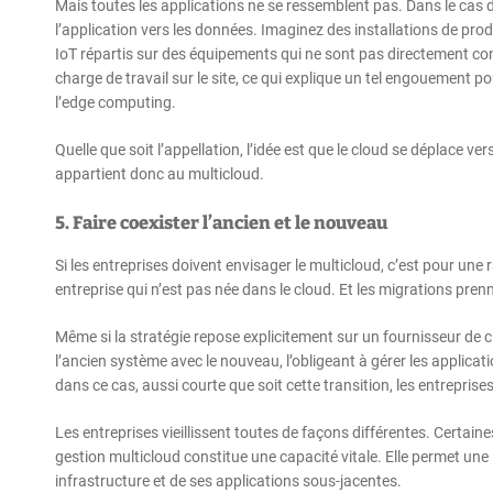
Mais toutes les applications ne se ressemblent pas. Dans le cas d’
l’application vers les données. Imaginez des installations de pro
IoT répartis sur des équipements qui ne sont pas directement conne
charge de travail sur le site, ce qui explique un tel engouement po
l’edge computing.
Quelle que soit l’appellation, l’idée est que le cloud se déplace v
appartient donc au multicloud.
5. Faire coexister l’ancien et le nouveau
Si les entreprises doivent envisager le multicloud, c’est pour un
entreprise qui n’est pas née dans le cloud. Et les migrations pre
Même si la stratégie repose explicitement sur un fournisseur de c
l’ancien système avec le nouveau, l’obligeant à gérer les applica
dans ce cas, aussi courte que soit cette transition, les entrepris
Les entreprises vieillissent toutes de façons différentes. Certain
gestion multicloud constitue une capacité vitale. Elle permet une
infrastructure et de ses applications sous-jacentes.