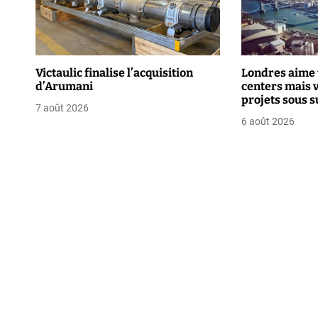
t
i
o
Victaulic finalise l’acquisition
Londres aime 
d’Arumani
centers mais 
n
projets sous s
7 août 2026
renforcée
d
6 août 2026
e
l
’
a
r
t
i