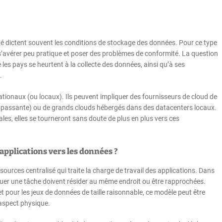
ité dictent souvent les conditions de stockage des données. Pour ce type
t s’avérer peu pratique et poser des problèmes de conformité. La question
es pays se heurtent à la collecte des données, ainsi qu’à ses
.
tionaux (ou locaux). Ils peuvent impliquer des fournisseurs de cloud de
passante) ou de grands clouds hébergés dans des datacenters locaux.
ales, elles se tourneront sans doute de plus en plus vers ces
 applications vers les données ?
ources centralisé qui traite la charge de travail des applications. Dans
tuer une tâche doivent résider au même endroit ou être rapprochées.
t pour les jeux de données de taille raisonnable, ce modèle peut être
’aspect physique.