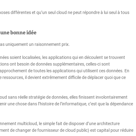
hoses différentes et qu’un seul cloud ne peut répondre à lui seul à tous
s une bonne idée
t pas uniquement un raisonnement prix.
ées soient localisées, les applications qui en découlent se trouvent
tions ont besoin de données supplémentaires, celles-ci sont
rapprochement de toutes les applications qui utilisent ces données. En
e ressources, il devient extrêmement difficile de déplacer quoi que ce
ud sans réelle stratégie de données, elles finissent involontairement
tenir une chose dans l’histoire de l’informatique, c’est que la dépendance
ement multicloud, le simple fait de disposer d’une architecture
ent de changer de fournisseur de cloud public) est capital pour réduire