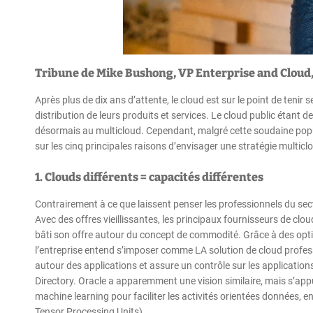
Tribune de Mike Bushong, VP Enterprise and Cloud
Après plus de dix ans d’attente, le cloud est sur le point de teni
distribution de leurs produits et services. Le cloud public étant d
désormais au multicloud. Cependant, malgré cette soudaine popul
sur les cinq principales raisons d’envisager une stratégie multiclo
1. Clouds différents = capacités différentes
Contrairement à ce que laissent penser les professionnels du secte
Avec des offres vieillissantes, les principaux fournisseurs de cl
bâti son offre autour du concept de commodité. Grâce à des optio
l’entreprise entend s’imposer comme LA solution de cloud profes
autour des applications et assure un contrôle sur les applicatio
Directory. Oracle a apparemment une vision similaire, mais s’appu
machine learning pour faciliter les activités orientées données, e
Tensor Processing Units).