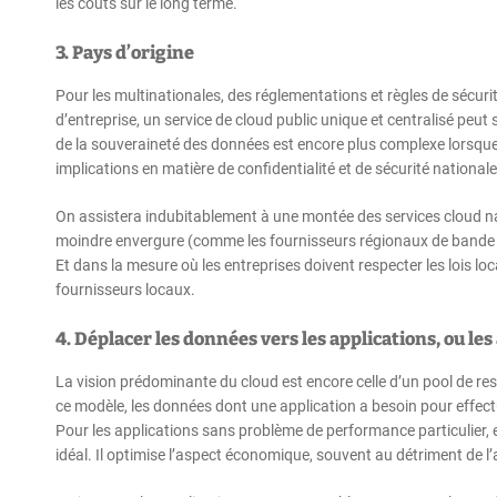
les coûts sur le long terme.
3. Pays d’origine
Pour les multinationales, des réglementations et règles de sécur
d’entreprise, un service de cloud public unique et centralisé peu
de la souveraineté des données est encore plus complexe lorsque l
implications en matière de confidentialité et de sécurité nationale
On assistera indubitablement à une montée des services cloud na
moindre envergure (comme les fournisseurs régionaux de bande 
Et dans la mesure où les entreprises doivent respecter les lois loc
fournisseurs locaux.
4. Déplacer les données vers les applications, ou les
La vision prédominante du cloud est encore celle d’un pool de ress
ce modèle, les données dont une application a besoin pour effec
Pour les applications sans problème de performance particulier, e
idéal. Il optimise l’aspect économique, souvent au détriment de l