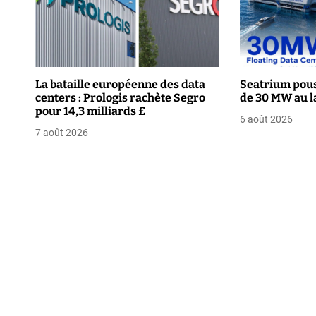
t
i
o
La bataille européenne des data
Seatrium pous
centers : Prologis rachète Segro
de 30 MW au l
n
pour 14,3 milliards £
6 août 2026
d
7 août 2026
e
l
’
a
r
t