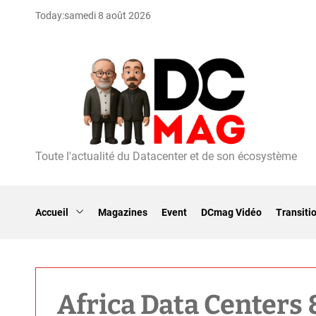
S
Today:
samedi 8 août 2026
k
i
p
t
o
c
o
n
t
Toute l'actualité du Datacenter et de son écosystème
D
e
C
n
m
t
a
Accueil
Magazines
Event
DCmag Vidéo
Transiti
g
Africa Data Centers 