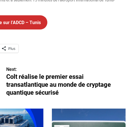
nis et à seulement 15 minutes de l’aéroport international de Tunis-
e sur l’ADCD – Tunis
Plus
Next:
Colt réalise le premier essai
transatlantique au monde de cryptage
quantique sécurisé