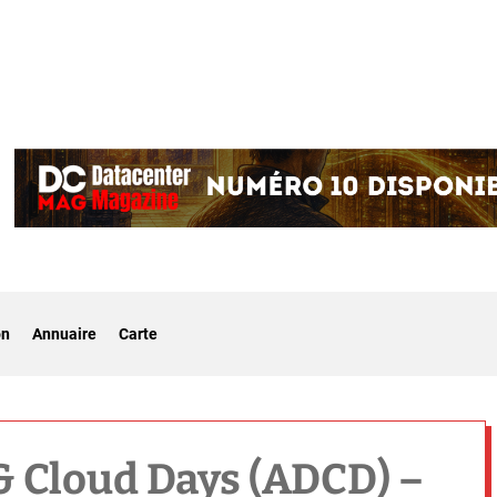
on
Annuaire
Carte
& Cloud Days (ADCD) –