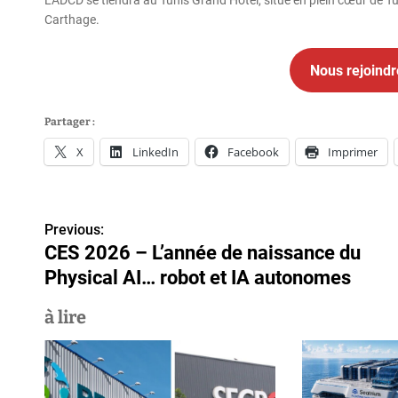
L’ADCD se tiendra au Tunis Grand Hotel, situé en plein cœur de Tu
Carthage.
Nous rejoindr
Partager :
X
LinkedIn
Facebook
Imprimer
N
Previous:
CES 2026 – L’année de naissance du
a
Physical AI… robot et IA autonomes
v
à lire
i
g
a