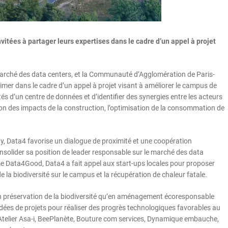
vitées à partager leurs expertises dans le cadre d’un appel à projet
arché des data centers, et la Communauté d’Agglomération de Paris-
rimer dans le cadre d’un appel à projet visant à améliorer le campus de
ités d’un centre de données et d’identifier des synergies entre les acteurs
ction des impacts de la construction, l’optimisation de la consommation de
lay, Data4 favorise un dialogue de proximité et une coopération
onsolider sa position de leader responsable sur le marché des data
me Data4Good, Data4 a fait appel aux start-ups locales pour proposer
a biodiversité sur le campus et la récupération de chaleur fatale.
 en préservation de la biodiversité qu’en aménagement écoresponsable
idées de projets pour réaliser des progrès technologiques favorables au
l’Atelier Asa-i, BeePlanète, Bouture com services, Dynamique embauche,