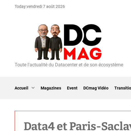
S
Today:
vendredi 7 août 2026
k
i
p
t
o
c
o
n
t
Toute l'actualité du Datacenter et de son écosystème
D
e
C
n
m
t
a
Accueil
Magazines
Event
DCmag Vidéo
Transiti
g
Data4 et Paris-Saclay