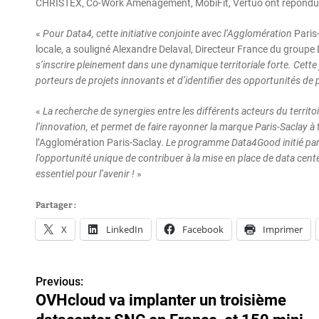
CHRISTEX, Co-Work Aménagement, MobiFit, Vertuo ont répondu
«
Pour Data4, cette initiative conjointe avec l’Agglomération
Paris-
locale, a souligné Alexandre Delaval, Directeur France du groupe
s’inscrire pleinement dans une dynamique territoriale forte. Cette j
porteurs de projets innovants et d’identifier des opportunités de 
«
La recherche de synergies entre les différents acteurs du territoi
l’innovation, et permet de faire rayonner la marque Paris-Saclay à
l’Agglomération Paris-Saclay.
Le programme Data4Good initié par
l’opportunité unique de contribuer à la mise en place de data cent
essentiel pour l’avenir !
»
Partager :
X
LinkedIn
Facebook
Imprimer
Previous:
N
OVHcloud va implanter un troisième
a