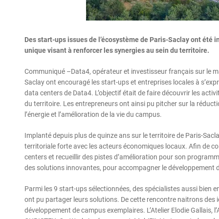
Des start-ups issues de l’écosystème de Paris-Saclay ont été in
unique visant à renforcer les synergies au sein du territoire.
Communiqué –Data4, opérateur et investisseur français sur le m
Saclay ont encouragé les start-ups et entreprises locales à s’exp
data centers de Data4. L’objectif était de faire découvrir les activ
du territoire. Les entrepreneurs ont ainsi pu pitcher sur la rédu
l’énergie et l’amélioration de la vie du campus.
Implanté depuis plus de quinze ans sur le territoire de Paris-Sac
territoriale forte avec les acteurs économiques locaux. Afin de c
centers et recueillir des pistes d’amélioration pour son program
des solutions innovantes, pour accompagner le développement de l
Parmi les 9 start-ups sélectionnées, des spécialistes aussi bien
ont pu partager leurs solutions. De cette rencontre naitrons des 
développement de campus exemplaires. L’Atelier Elodie Gallais, 