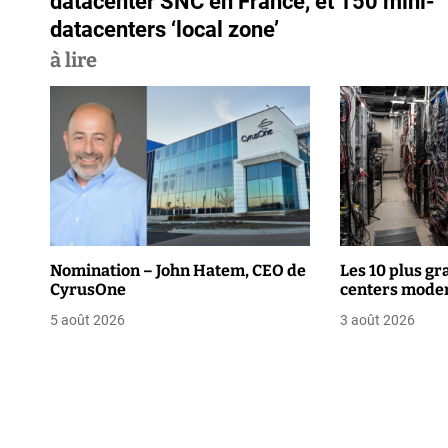
datacenter SNC en France, et 150 mini-
v
datacenters ‘local zone’
à lire
i
g
a
t
i
o
Nomination – John Hatem, CEO de
Les 10 plus gr
CyrusOne
centers moder
n
5 août 2026
3 août 2026
d
e
l
’