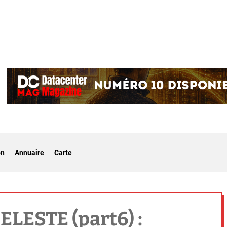
on
Annuaire
Carte
ELESTE (part6) :