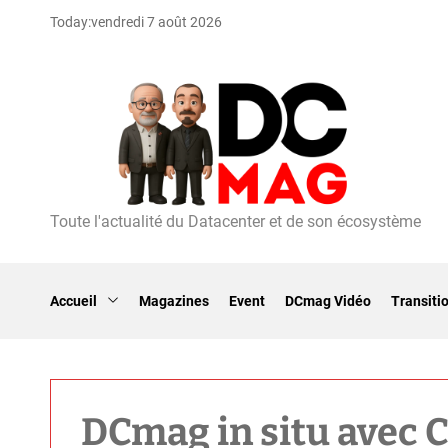
S
Today:
vendredi 7 août 2026
k
i
p
t
o
c
o
n
t
Toute l'actualité du Datacenter et de son écosystème
D
e
C
n
m
t
a
Accueil
Magazines
Event
DCmag Vidéo
Transiti
g
DCmag in situ avec C