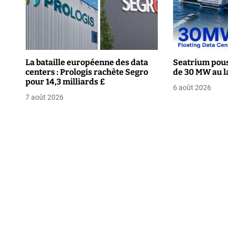
a
t
i
La bataille européenne des data
Seatrium pous
o
centers : Prologis rachète Segro
de 30 MW au l
pour 14,3 milliards £
n
6 août 2026
7 août 2026
d
e
l
’
a
r
t