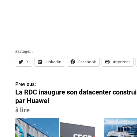
Partager :
X
LinkedIn
Facebook
Imprimer
Previous:
N
La RDC inaugure son datacenter construi
a
par Huawei
v
à lire
i
g