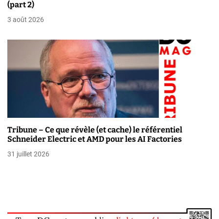
(part 2)
c
3 août 2026
l
e
Tribune – Ce que révèle (et cache) le référentiel
Schneider Electric et AMD pour les AI Factories
31 juillet 2026