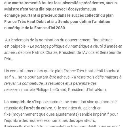
que contrairement à toutes les universités précédentes, aucun
Ministre n’est venu dialoguer avec l’écosystème, un
échange pourtant si précieux dans le succès collectif du plan
France Très Haut Débit et si attendu pour définir l’ambition
numérique de la France d’ici 2030.
Au lendemain de la nomination du gouvernement, l’inquiétude
est palpable.
«
Le portage politique du numérique a chuté d’année en
année
»
déplore Patrick Chaize, Président de l’Avicca et Sénateur de
l’Ain.
Un constat amer alors que le plan France Très Haut débit touche à
sa fin … sans pour autant être achevé.
« Il reste trois défis majeurs à
relever
: la complétude, la résilience et la pérennité des
réseaux
»
martèle Philippe Le Grand, Président d’InfraNum.
L
a complétude
s’impose comme une condition sine qua none de
réussite de
l
’arrêt du cuivre
. Si le maintien du calendrier
fixé (moyennement quelques ajustements) semble impératif pour
l’équilibre des modèles économiques des opérateurs,
il nécessite d’offrir à tous une solution très haut débit,
«
qui ne peut