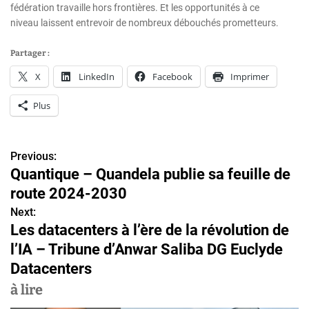
fédération travaille hors frontières. Et les opportunités à ce
niveau laissent entrevoir de nombreux débouchés prometteurs.
Partager :
X
LinkedIn
Facebook
Imprimer
Plus
Previous:
N
Quantique – Quandela publie sa feuille de
a
route 2024-2030
v
Next:
Les datacenters à l’ère de la révolution de
i
l’IA – Tribune d’Anwar Saliba DG Euclyde
g
Datacenters
a
à lire