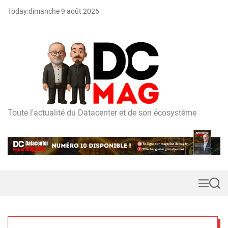
S
Today:
dimanche 9 août 2026
k
i
p
t
o
c
o
n
t
Toute l'actualité du Datacenter et de son écosystème
D
e
C
n
m
t
a
g
M
S
e
e
n
a
u
r
c