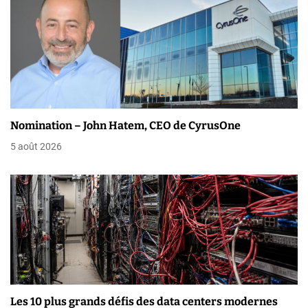
t
i
o
n
d
Nomination – John Hatem, CEO de CyrusOne
e
5 août 2026
l
’
a
r
t
i
Les 10 plus grands défis des data centers modernes