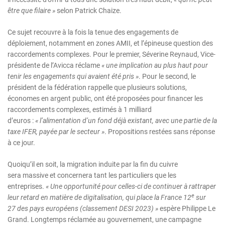
être que filaire
»
selon Patrick Chaize.
Ce sujet recouvre à la fois la tenue des engagements de
déploiement, notamment en zones AMII, et l’épineuse question des
raccordements complexes. Pour le premier, Séverine Reynaud, Vice-
présidente de l’Avicca réclame
«
une implication au plus haut pour
tenir les engagements qui avaient été pris
»
. Pour le second, le
président de la fédération rappelle que plusieurs solutions,
économes en argent public, ont été proposées pour financer les
raccordements complexes, estimés à 1 milliard
d’euros :
«
l
’
alimentation d’un fond déjà existant, avec une partie de
la
taxe
IFE
R, payée par le
secteur
»
. Propositions restées sans réponse
à ce jour.
Quoiqu’il en soit, la migration induite par la fin du cuivre
sera massive et concernera tant les particuliers que les
entreprises.
«
Une opportunité pour celles-ci de
continuer à
rattraper
e
leur retard
en matière de
digitalisation
,
qui place
la France
1
2
sur
27
des pays européen
s
(classement DESI
2023
)
»
espère Philippe Le
Grand. Longtemps réclamée au gouvernement, une campagne