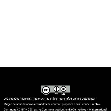
Les podcast Radio DSI, Radio DCmag et les micro-infographies Datacenter
Magazine sont de nouveaux modes de contenu proposés sous licence Creative
Commons CC BY-ND (Creative Commons Attribution-NoDerivatives 4.0 International