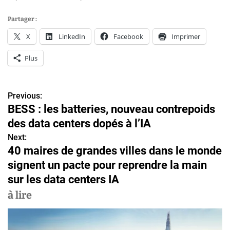
Partager :
X
LinkedIn
Facebook
Imprimer
Plus
Previous:
N
BESS : les batteries, nouveau contrepoids
a
des data centers dopés à l’IA
v
Next:
40 maires de grandes villes dans le monde
i
signent un pacte pour reprendre la main
g
sur les data centers IA
a
à lire
t