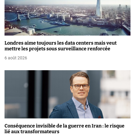
i
o
n
d
Londres aime toujours les data centers mais veut
e
mettre les projets sous surveillance renforcée
6 août 2026
l
’
a
r
t
i
Conséquence invisible de la guerre en Iran : le risque
c
lié aux transformateurs