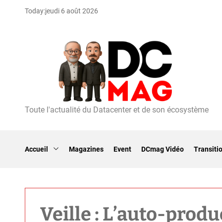
S
Today:
jeudi 6 août 2026
k
i
p
t
o
c
o
n
t
Toute l'actualité du Datacenter et de son écosystème
D
e
C
n
m
t
a
Accueil
Magazines
Event
DCmag Vidéo
Transiti
g
Veille : L’auto-produc