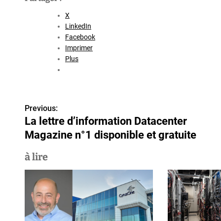
X
LinkedIn
Facebook
Imprimer
Plus
N
Previous:
La lettre d’information Datacenter
a
Magazine n°1 disponible et gratuite
v
à lire
i
g
a
t