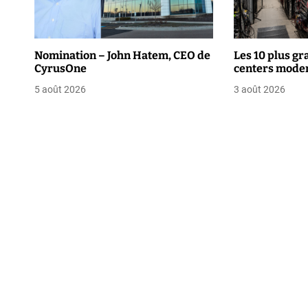
i
o
Nomination – John Hatem, CEO de
Les 10 plus gr
CyrusOne
centers moder
n
5 août 2026
3 août 2026
d
e
l
’
a
r
t
i
c